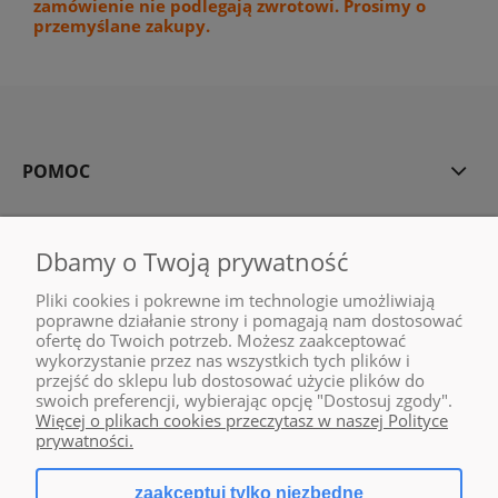
zamówienie nie podlegają zwrotowi. Prosimy o
przemyślane zakupy.
POMOC
MOJE KONTO
Dbamy o Twoją prywatność
PŁATNOŚCI I DOSTAWA
Pliki cookies i pokrewne im technologie umożliwiają
poprawne działanie strony i pomagają nam dostosować
INFORMACJE
ofertę do Twoich potrzeb. Możesz zaakceptować
wykorzystanie przez nas wszystkich tych plików i
przejść do sklepu lub dostosować użycie plików do
O NAS
swoich preferencji, wybierając opcję "Dostosuj zgody".
Więcej o plikach cookies przeczytasz w naszej Polityce
prywatności.
zaakceptuj tylko niezbędne