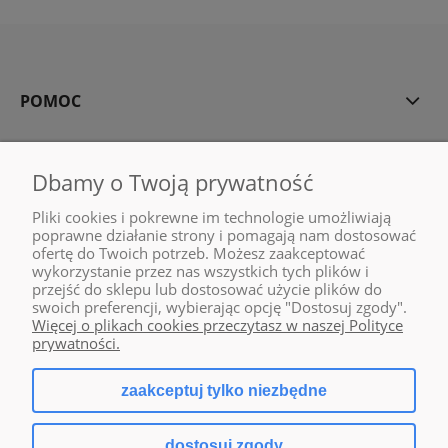
POMOC
MOJE KONTO
Dbamy o Twoją prywatność
PŁATNOŚCI I DOSTAWA
Pliki cookies i pokrewne im technologie umożliwiają
poprawne działanie strony i pomagają nam dostosować
INFORMACJE
ofertę do Twoich potrzeb. Możesz zaakceptować
wykorzystanie przez nas wszystkich tych plików i
przejść do sklepu lub dostosować użycie plików do
O NAS
swoich preferencji, wybierając opcję "Dostosuj zgody".
Więcej o plikach cookies przeczytasz w naszej Polityce
prywatności.
zaakceptuj tylko niezbędne
pokaż pełną wersję strony
dostosuj zgody