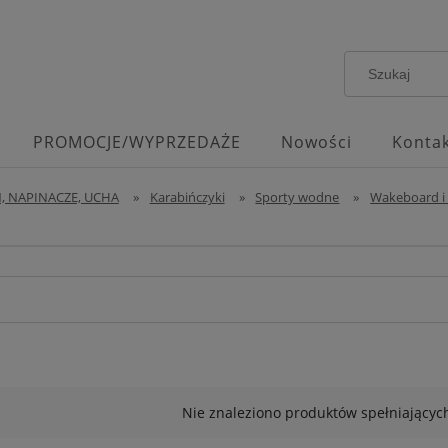
PROMOCJE/WYPRZEDAŻE
Nowości
Kontak
, NAPINACZE, UCHA
»
Karabińczyki
»
Sporty wodne
»
Wakeboard i
Nie znaleziono produktów spełniających