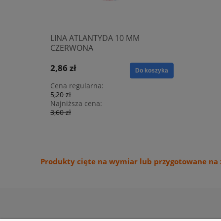
LINA ATLANTYDA 10 MM
LINA O
CZERWONA
POMARA
SZPULA
2,86 zł
Do koszyka
69,30 zł
Cena regularna:
5,20 zł
Cena regu
Najniższa cena:
126,00 zł
3,60 zł
Najniższa
124,74 zł
Produkty cięte na wymiar lub przygotowane na 