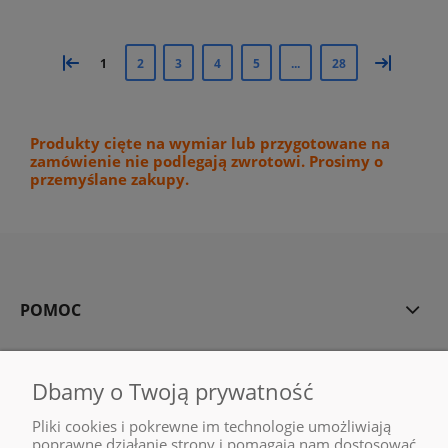
«
»
1
2
3
4
5
...
28
Produkty cięte na wymiar lub przygotowane na
zamówienie nie podlegają zwrotowi. Prosimy o
przemyślane zakupy.
POMOC
MOJE KONTO
Dbamy o Twoją prywatność
PŁATNOŚCI I DOSTAWA
Pliki cookies i pokrewne im technologie umożliwiają
poprawne działanie strony i pomagają nam dostosować